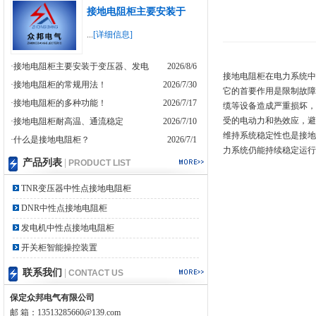
接地电阻柜主要安装于
...
[详细信息]
·接地电阻柜主要安装于变压器、发电
2026/8/6
接地电阻柜在电力系统中
·接地电阻柜的常规用法！
2026/7/30
它的首要作用是限制故障
·接地电阻柜的多种功能！
2026/7/17
缆等设备造成严重损坏，
受的电动力和热效应，避
·接地电阻柜耐高温、通流稳定
2026/7/10
维持系统稳定性也是接地
·什么是接地电阻柜？
2026/7/1
力系统仍能持续稳定运行
产品列表
|
PRODUCT LIST
TNR变压器中性点接地电阻柜
DNR中性点接地电阻柜
发电机中性点接地电阻柜
开关柜智能操控装置
联系我们
|
CONTACT US
保定众邦电气有限公司
邮 箱：13513285660@139.com