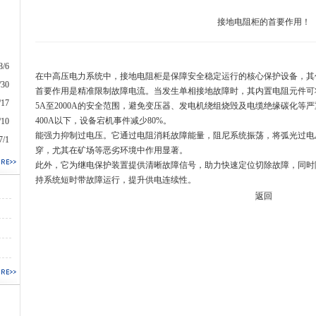
接地电阻柜的首要作用！
8/6
在中高压电力系统中，接地电阻柜是保障安全稳定运行的核心保护设备，其
/30
首要作用是精准限制故障电流。当发生单相接地故障时，其内置电阻元件可
/17
5A至2000A的安全范围，避免变压器、发电机绕组烧毁及电缆绝缘碳化等
400A以下，设备宕机事件减少80%。
/10
能强力抑制过电压。它通过电阻消耗故障能量，阻尼系统振荡，将弧光过电压
7/1
穿，尤其在矿场等恶劣环境中作用显著。
此外，它为继电保护装置提供清晰故障信号，助力快速定位切除故障，同时
持系统短时带故障运行，提升供电连续性。
返回