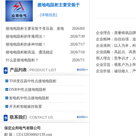
接地电阻柜主要安装于
...
[详细信息]
·接地电阻柜主要安装于变压器、发电
2026/8/6
企业理念：质量铸就品牌
·接地电阻柜的常规用法！
2026/7/30
企业精神：自信自强，追
·接地电阻柜的多种功能！
2026/7/17
企业准则：以人为本，科
企业战略：高起点、高质
·接地电阻柜耐高温、通流稳定
2026/7/10
用人理念：竞争识才，人
·什么是接地电阻柜？
2026/7/1
企业宗旨：视客户为上帝
产品列表
|
PRODUCT LIST
企业价值：诚信做人，严
TNR变压器中性点接地电阻柜
DNR中性点接地电阻柜
发电机中性点接地电阻柜
开关柜智能操控装置
联系我们
|
CONTACT US
保定众邦电气有限公司
邮 箱：13513285660@139.com