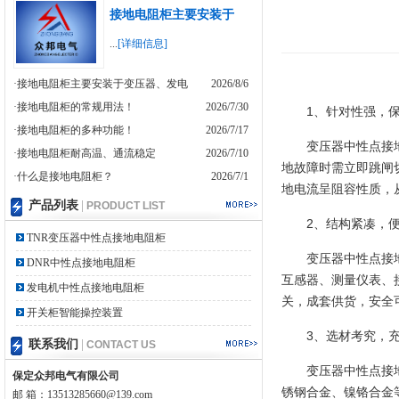
接地电阻柜主要安装于
...
[详细信息]
·接地电阻柜主要安装于变压器、发电
2026/8/6
·接地电阻柜的常规用法！
2026/7/30
1、针对性强，
·接地电阻柜的多种功能！
2026/7/17
变压器中性点接
·接地电阻柜耐高温、通流稳定
2026/7/10
地故障时需立即跳闸
·什么是接地电阻柜？
2026/7/1
地电流呈阻容性质，
产品列表
|
PRODUCT LIST
2、结构紧凑，
TNR变压器中性点接地电阻柜
变压器中性点接
DNR中性点接地电阻柜
互感器、测量仪表、
发电机中性点接地电阻柜
关，成套供货，安全
开关柜智能操控装置
3、选材考究，
联系我们
|
CONTACT US
变压器中性点接
保定众邦电气有限公司
锈钢合金、镍铬合金
邮 箱：13513285660@139.com