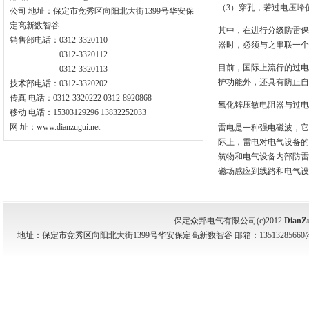
（3）穿孔，若过电压峰
公司 地址：保定市竞秀区向阳北大街1399号华安保
定高新数智谷
其中，在进行分级防雷保
销售部电话：0312-3320110
器时，必须与之串联一个
0312-3320112
目前，国际上流行的过电
0312-3320113
护功能外，还具有防止自
技术部电话：0312-3320202
传真 电话：0312-3320222 0312-8920868
氧化锌压敏电阻器与过电
移动 电话：15303129296 13832252033
网 址：www.dianzugui.net
雷电是一种强电磁波，它
际上，雷电对电气设备的
筑物和电气设备内部防雷
磁场感应到线路和电气设
保定众邦电气有限公司(c)2012
DianZ
地址：保定市竞秀区向阳北大街1399号华安保定高新数智谷 邮箱：13513285660@139.com 电话：