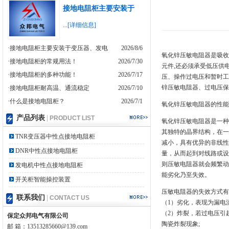
接地电阻柜主要安装于
...
[详细信息]
·接地电阻柜主要安装于变压器、发电
2026/8/6
氧化锌压敏电阻器是吸收
·接地电阻柜的常规用法！
2026/7/30
元件,还必须承受低压供
·接地电阻柜的多种功能！
2026/7/17
压、操作过电压和暂时工
锌压敏电阻器、过电压保
·接地电阻柜耐高温、通流稳定
2026/7/10
·什么是接地电阻柜？
2026/7/1
氧化锌压敏电阻器的性能
产品列表
|
PRODUCT LIST
氧化锌压敏电阻器是一种
其独特的晶界结构，在一
TNR变压器中性点接地电阻柜
减小，具有优异的非线性
DNR中性点接地电阻柜
量，从而起到对线路或设
则压敏电阻器就会频繁动
发电机中性点接地电阻柜
能劣化乃至失效。
开关柜智能操控装置
压敏电阻器的失效方式有3
联系我们
|
CONTACT US
（1）劣化，表现为漏电流
（2）炸裂，若过电压引
保定众邦电气有限公司
陶瓷炸裂现象;
邮 箱：13513285660@139.com