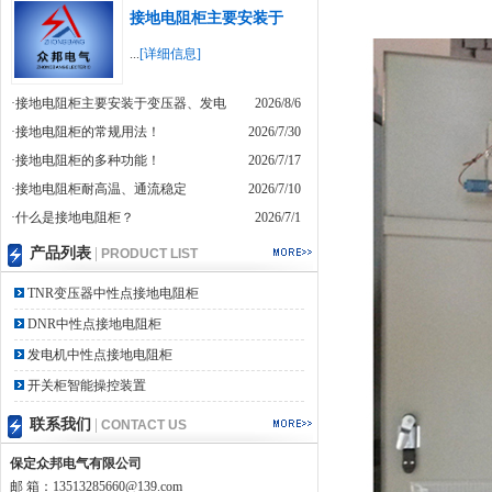
接地电阻柜主要安装于
...
[详细信息]
·接地电阻柜主要安装于变压器、发电
2026/8/6
·接地电阻柜的常规用法！
2026/7/30
·接地电阻柜的多种功能！
2026/7/17
·接地电阻柜耐高温、通流稳定
2026/7/10
·什么是接地电阻柜？
2026/7/1
产品列表
|
PRODUCT LIST
TNR变压器中性点接地电阻柜
DNR中性点接地电阻柜
发电机中性点接地电阻柜
开关柜智能操控装置
联系我们
|
CONTACT US
保定众邦电气有限公司
邮 箱：13513285660@139.com