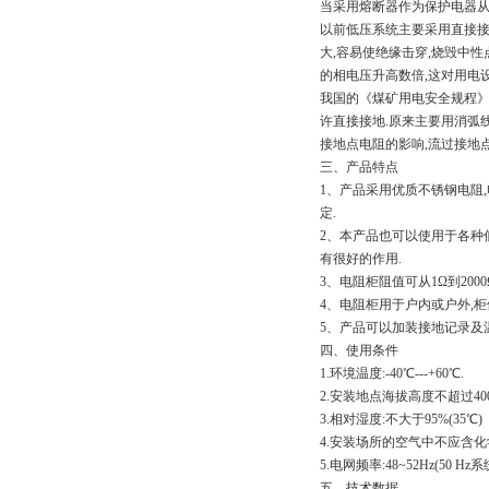
当采用熔断器作为保护电器从
以前低压系统主要采用直接接
大,容易使绝缘击穿,烧毁中
的相电压升高数倍,这对用电
我国的《煤矿用电安全规程》
许直接接地.原来主要用消弧
接地点电阻的影响,流过接地
三、产品特点
1、产品采用优质不锈钢电阻,电导率
定.
2、本产品也可以使用于各种
有很好的作用.
3、电阻柜阻值可从1Ω到2000Ω
4、电阻柜用于户内或户外,
5、产品可以加装接地记录及
四、使用条件
1.环境温度:-40℃---+60℃.
2.安装地点海拔高度不超过400
3.相对湿度:不大于95%(35℃)
4.安装场所的空气中不应含化
5.电网频率:48~52Hz(50 Hz系统)
五、技术数据