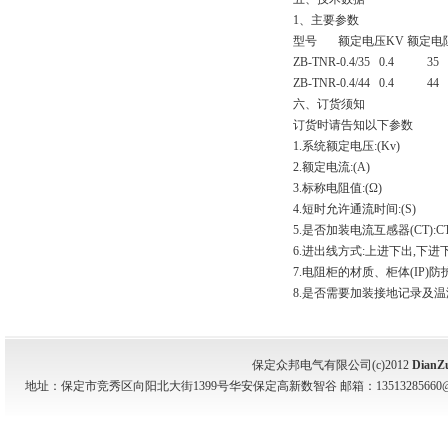
1、主要参数
型号 额定电压KV 额定电
ZB-TNR-0.4/35 0.4 35
ZB-TNR-0.4/44 0.4 44
六、订货须知
订货时请告知以下参数
1.系统额定电压:(Kv)
2.额定电流:(A)
3.标称电阻值:(Ω)
4.短时允许通流时间:(S)
5.是否加装电流互感器(CT):
6.进出线方式:上进下出,下进
7.电阻柜的材质、柜体(IP
8.是否需要加装接地记录及
保定众邦电气有限公司(c)2012
DianZ
地址：保定市竞秀区向阳北大街1399号华安保定高新数智谷 邮箱：13513285660@139.com 电话：